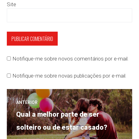
Site
Notifique-me sobre novos comentários por e-mail.
Notifique-me sobre novas publicações por e-mail.
Navegação
ANTERIOR
Post
de
Qual a melhor parte de ser
anterior:
solteiro ou de estar casado?
Post