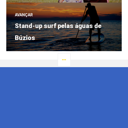
AVANÇAR
Próximo
Stand-up surf pelas águas de
post:
Búzios
LATERAL