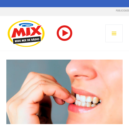
PUBLICIDADE
Pular
para
MENU
o
PRINC
conteúdo
RADIO MIX FM – REDE MIX